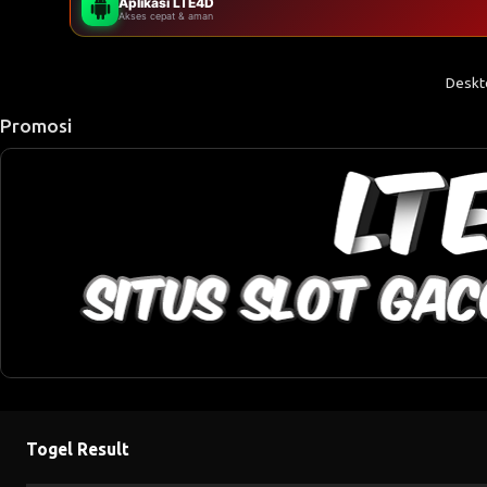
Aplikasi LTE4D
Akses cepat & aman
Deskt
Promosi
Togel Result