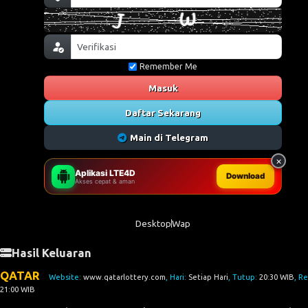
Remember Me
Masuk
Daftar Sekarang
Main di Telegram
×
Aplikasi LTE4D
Download
Akses cepat & aman
Desktop
Wap
Hasil Keluaran
QATAR
Website:
www.qatarlottery.com
, Hari:
Setiap Hari
, Tutup:
20:30 WIB
, Re
21:00 WIB