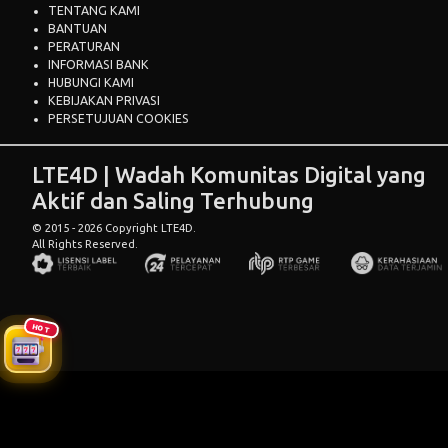
TENTANG KAMI
BANTUAN
PERATURAN
INFORMASI BANK
HUBUNGI KAMI
KEBIJAKAN PRIVASI
PERSETUJUAN COOKIES
LTE4D | Wadah Komunitas Digital yang
Aktif dan Saling Terhubung
© 2015 - 2026 Copyright LTE4D.
All Rights Reserved.
HOT