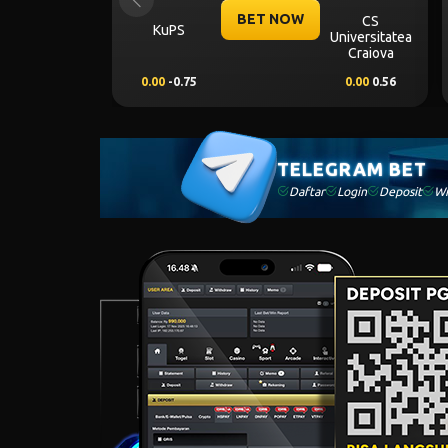
Previous
BET NOW
BET 
d Bull
Maccabi Tel
Pafos FC
lzburg
Aviv (n)
75
0.59
-0.75
-0.75
0.25
0.70
TELEGRAM BET
Daftar
Login
Deposit
Wi