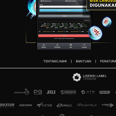
TENTANG KAMI
|
BANTUAN
|
PERATUR