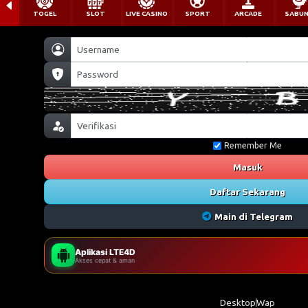
TOGEL
SLOT
LIVE CASINO
SPORT
ARCADE
SABU
Remember Me
Masuk
Daftar Sekarang
Main di Telegram
Aplikasi LTE4D
Akses cepat & aman
Desktop
Wap