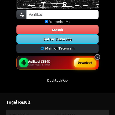
Remember Me
Masuk
Daftar Sekarang
Main di Telegram
×
Aplikasi LTE4D
Download
Akses cepat & aman
Desktop
Wap
Togel Result