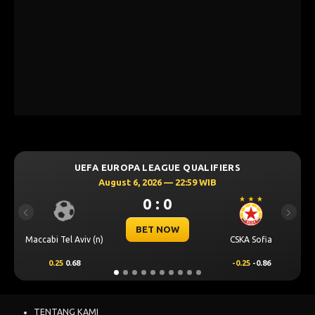
UEFA EUROPA LEAGUE QUALIFIERS
August 6, 2026 — 22:59 WIB
0 : 0
Previous
Next
BET NOW
Maccabi Tel Aviv (n)
CSKA Sofia
Lin
0.25
0.68
-0.25
-0.86
TENTANG KAMI