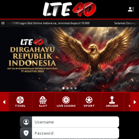
Apex_max****
Rp 843.500
via
BCA
·
baru saja
esmi LTE4D Login Slot Online Indonesia, minimal deposit 10.000
Selamat Datang di Si
TOGEL
SLOT
LIVE CASINO
SPORT
ARCADE
SABU