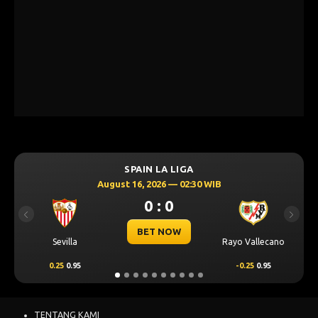
SPAIN LA LIGA
August 16, 2026 — 02:30 WIB
0 : 0
Previous
Next
BET NOW
Sevilla
Rayo Vallecano
0.25
0.95
-0.25
0.95
TENTANG KAMI