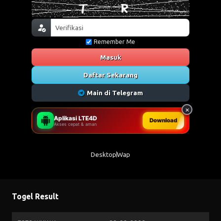
Remember Me
Masuk
Daftar Sekarang
Main di Telegram
×
Aplikasi LTE4D
Download
Akses cepat & aman
Desktop
Wap
Togel Result