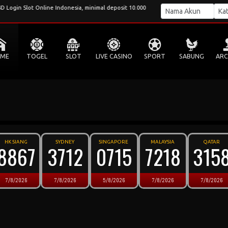
ogin Slot Online Indonesia, minimal deposit 10.000
Selamat Datang di
Eclips***
Rp 1.067.500
via
BCA
·
7 menit lalu
ME
TOGEL
SLOT
LIVE CASINO
SPORT
SABUNG
ARC
HK SIANG
SYDNEY
SINGAPORE
MALAYSIA
QATAR
8867
3712
0715
7218
315
7/8/2026
7/8/2026
5/8/2026
7/8/2026
7/8/2026