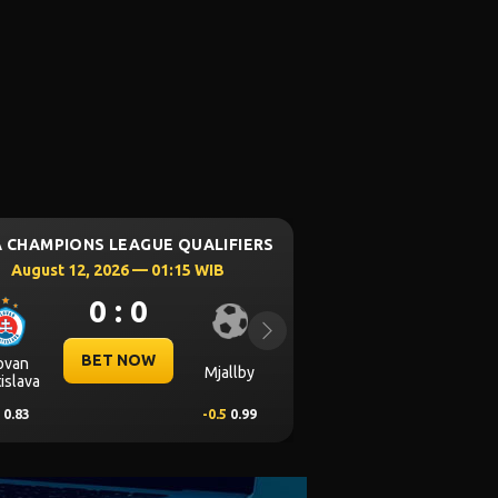
GUE QUALIFIERS
UEFA CHAMPIONS LEAGUE QUALIFIERS
— 01:15 WIB
August 11, 2026 — 22:59 WIB
0
0 : 0
Next
OW
BET NOW
Union Saint-
Mjallby
Bodo Glimt
Gilloise
-0.5
0.99
0.75
0.82
-0.75
1.00