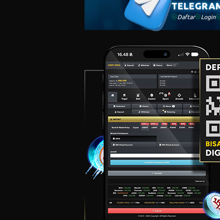
TELEGRA
Daftar
Login