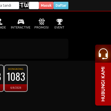
 Situs Resmi LTE4D Login Slot Online Indonesia, minimal deposit 10.000
Masuk
Daftar
ADE
INTERACTIVE
PROMOSI
EVENT
HONGKONG
8
1083
6/8/2026