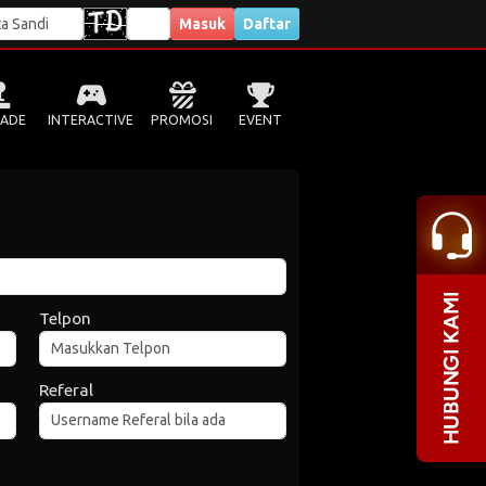
Situs Resmi LTE4D Login Slot Online Indonesia, minimal deposit 10.000
Masuk
Daftar
ADE
INTERACTIVE
PROMOSI
EVENT
Telpon
Referal