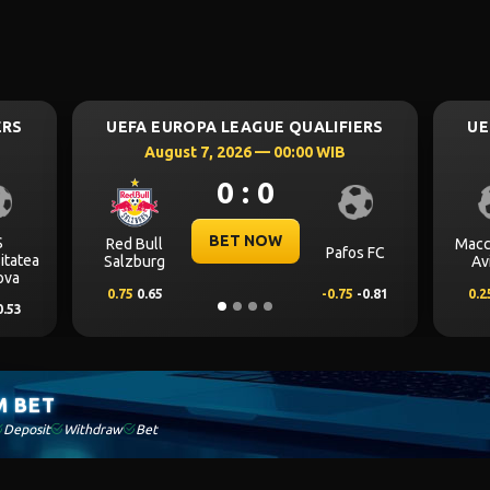
UEFA EUROPA LEAGUE QUALIFIERS
UEFA EUROPA LE
August 6, 2026 — 22:59 WIB
August 7, 20
0 : 0
0 
BET NOW
BET
giellonia
Rangers FC
PAOK
ialystok
.00
-0.82
0.00
0.66
0.5
0.66
M BET
Deposit
Withdraw
Bet