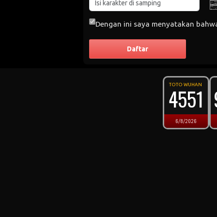
Dengan ini saya menyatakan bahw
TOTO WUHAN
4551
6/8/2026