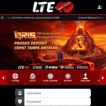
PakHartantoB*****
Rp 2.586.500
via
Mandiri
·
7 menit lalu
 Login Slot Online Indonesia, minimal deposit 10.000
Selamat Datang di Situs Resmi 
TOGEL
SLOT
LIVE CASINO
SPORT
ARCADE
SABU