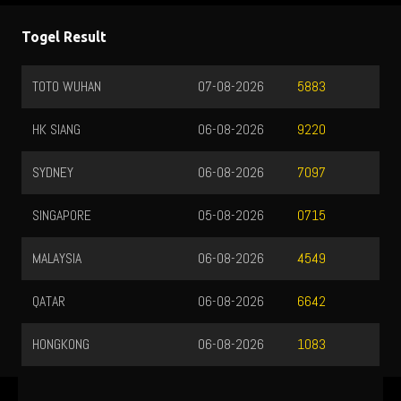
Togel Result
TOTO WUHAN
07-08-2026
5883
HK SIANG
06-08-2026
9220
SYDNEY
06-08-2026
7097
SINGAPORE
05-08-2026
0715
MALAYSIA
06-08-2026
4549
QATAR
06-08-2026
6642
HONGKONG
06-08-2026
1083