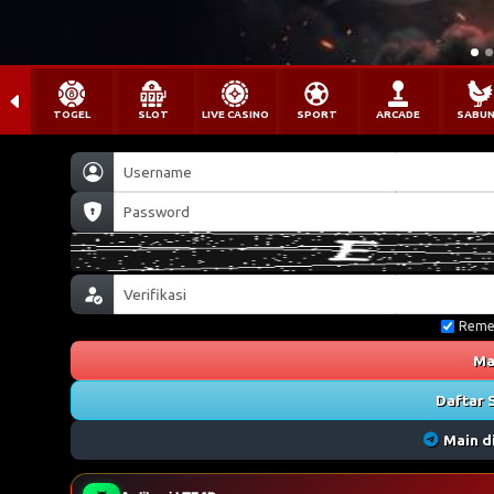
TOGEL
SLOT
LIVE CASINO
SPORT
ARCADE
SABU
Reme
Ma
Daftar 
Main d