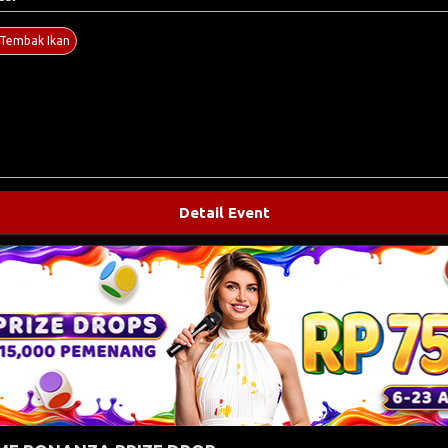
 Tembak Ikan
Detail Event