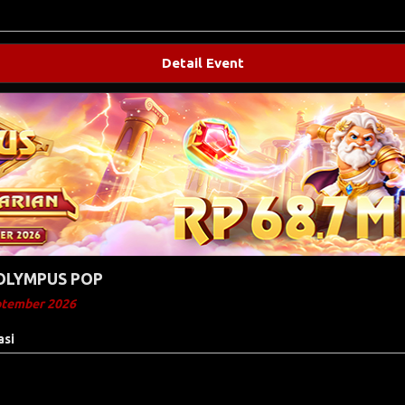
Detail Event
 OLYMPUS POP
eptember 2026
asi