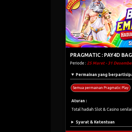
PRAGMATIC : PAY4D BAG
Periode :
25 Maret - 31 Desembe
Permainan yang berpartisip
Semua permainan Pragmatic Play
Aturan :
Total hadiah Slot & Casino senila
Syarat & Ketentuan