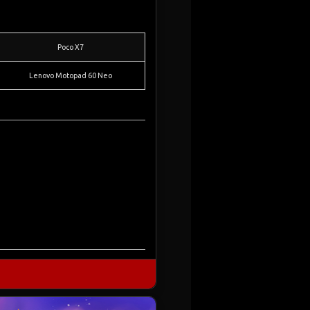
Poco X7
Lenovo Motopad 60 Neo