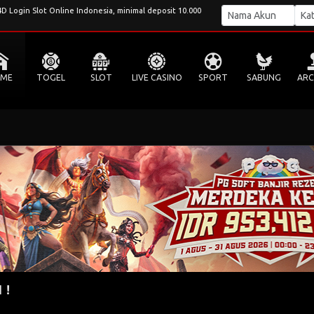
t Online Indonesia, minimal deposit 10.000
Selamat Datang di Situs Re
BroSur***
Rp 2.061.000
via
OVO
·
2 menit lalu
ME
TOGEL
SLOT
LIVE CASINO
SPORT
SABUNG
ARC
 !