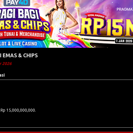
I EMAS & CHIPS
r 2026
asi
i Rp 15,000,000,000.