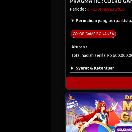
PRAGMATIC : COLRO GA
Periode :
6 - 23 Agustus 2026
Permainan yang berpartisip
COLOR GAME BONANZA
Aturan :
Total hadiah senilai Rp 600,000,0
Syarat & Ketentuan