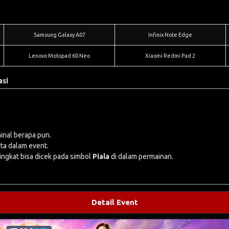
Samsung Galaxy A07
Infinix Note Edge
Lenovo Motopad 60 Neo
Xiaomi Redmi Pad 2
asi
inal berapa pun.
rta dalam event.
ngkat bisa dicek pada simbol
Piala
di dalam permainan.
Detail Event