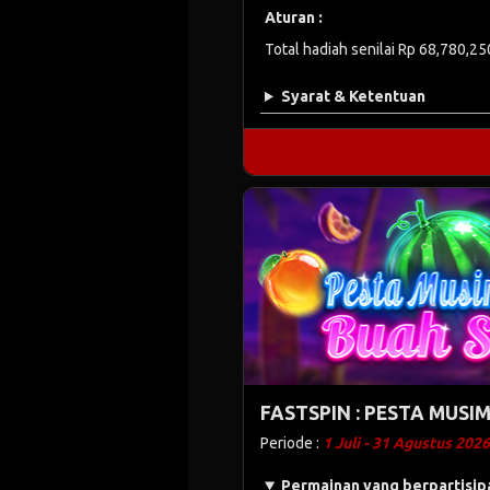
Aturan :
Total hadiah senilai Rp 68,780,25
Syarat & Ketentuan
FASTSPIN : PESTA MUSI
Periode :
1 Juli - 31 Agustus 2026
Permainan yang berpartisip