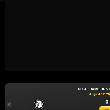
UEFA CHAMPIONS 
August 12, 20
0 
Previous