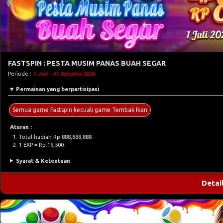
FASTSPIN : PESTA MUSIM PANAS BUAH SEGAR
Periode :
1 Juli - 31 Agustus 2026
Permainan yang berpartisipasi
Semua game Fastspin kecuali game Tembak Ikan
Aturan :
Total hadiah Rp 888,888,888.
1 EXP = Rp.16,500.
Syarat & Ketentuan
Detai