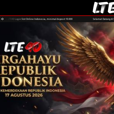
Vsamura***
via
Mandiri
·
3 menit lalu
t Online Indonesia, minimal deposit 10.000
Selamat Datang di Situs Resmi LTE4D Logi