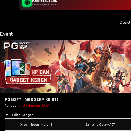
Aplikasi LTE4D
Akses cepat & aman
Deskt
Event
PGSOFT : MERDEKA KE 81 !
Periode:
1 - 31 Agustus 2026
Undian Gadget
Xiaomi Redmi Note 15
Samsung Galaxy A07