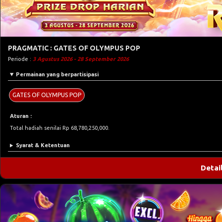
PRAGMATIC : GATES OF OLYMPUS POP
Periode :
3 Agustus 2026 - 28 September 2026
Permainan yang berpartisipasi
GATES OF OLYMPUS POP
Aturan :
Total hadiah senilai Rp 68,780,250,000.
Syarat & Ketentuan
Detai