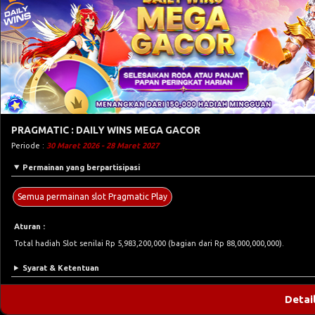
PRAGMATIC : DAILY WINS MEGA GACOR
Periode :
30 Maret 2026 - 28 Maret 2027
Permainan yang berpartisipasi
Semua permainan slot Pragmatic Play
Aturan :
Total hadiah Slot senilai Rp 5,983,200,000 (bagian dari Rp 88,000,000,000).
Syarat & Ketentuan
Detai