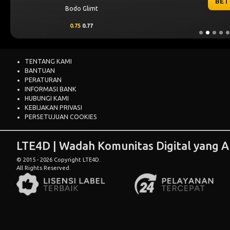
BET
Bodo Glimt
0.75
0.77
TENTANG KAMI
BANTUAN
PERATURAN
INFORMASI BANK
HUBUNGI KAMI
KEBIJAKAN PRIVASI
PERSETUJUAN COOKIES
LTE4D | Wadah Komunitas Digital yang A
© 2015 - 2026 Copyright LTE4D.
All Rights Reserved.