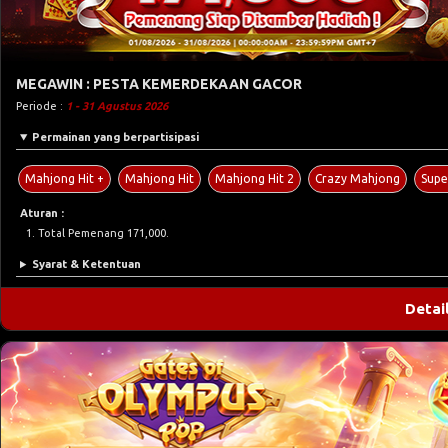
MEGAWIN : PESTA KEMERDEKAAN GACOR
Periode :
1 - 31 Agustus 2026
Permainan yang berpartisipasi
Mahjong Hit +
Mahjong Hit
Mahjong Hit 2
Crazy Mahjong
Supe
Aturan :
Total Pemenang 171,000.
Syarat & Ketentuan
Detai