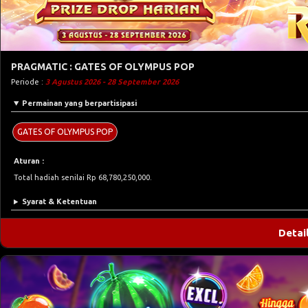
PRAGMATIC : GATES OF OLYMPUS POP
Periode :
3 Agustus 2026 - 28 September 2026
Permainan yang berpartisipasi
GATES OF OLYMPUS POP
Aturan :
Total hadiah senilai Rp 68,780,250,000.
Syarat & Ketentuan
Detai