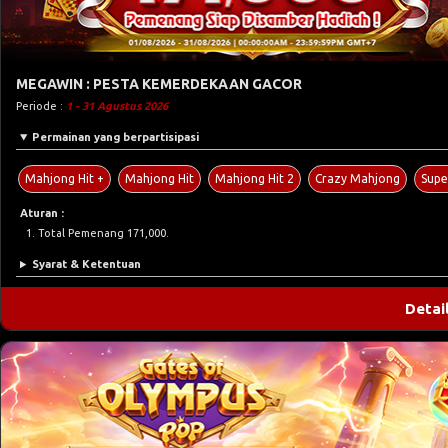
MEGAWIN : PESTA KEMERDEKAAN GACOR
Periode :
1 - 31 Agustus 2026
Permainan yang berpartisipasi
Mahjong Hit +
Mahjong Hit
Mahjong Hit 2
Crazy Mahjong
Supe
Aturan :
Total Pemenang 171,000.
Syarat & Ketentuan
Detai