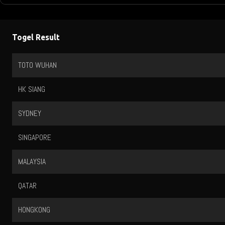
Togel Result
TOTO WUHAN
HK SIANG
SYDNEY
SINGAPORE
MALAYSIA
QATAR
HONGKONG