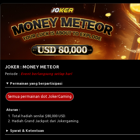
JOKER : MONEY METEOR
Periode :
Event berlangsung setiap hari
Permainan yang berpartisipasi
Semua permainan slot JokerGaming
Aturan :
Total hadiah senilai $80,000 USD.
Hadiah Grand Jackpot dari Jokergaming.
Syarat & Ketentuan