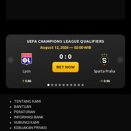
UEFA CHAMPIONS LEAGUE QUALIFIERS
August 12, 2026 — 02:00 WIB
0 : 0
Previous
Next
BET NOW
Lyon
Sparta Praha
SK 
1
0.86
-1
0.96
TENTANG KAMI
BANTUAN
PERATURAN
INFORMASI BANK
HUBUNGI KAMI
KEBIJAKAN PRIVASI