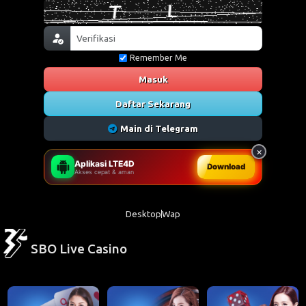
Remember Me
Masuk
Daftar Sekarang
Main di Telegram
×
Aplikasi LTE4D
Download
Akses cepat & aman
Desktop
Wap
SBO Live Casino