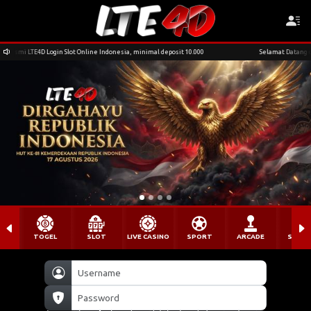
Won****
Rp 2.885.500
via
Mandiri
·
1 menit lalu
esmi LTE4D Login Slot Online Indonesia, minimal deposit 10.000
Selamat Datang di Si
TOGEL
SLOT
LIVE CASINO
SPORT
ARCADE
SABU