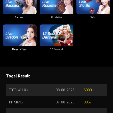
Baccarat
Roulette
Sicbo
Dragon Tiger
12 Baccarat
Togel Result
TOTO WUHAN
08-08-2026
6989
HK SIANG
07-08-2026
8867