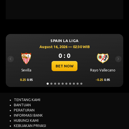
SPAIN LA LIGA
August 16, 2026 — 02:30 WIB
0 : 0
Previous
Next
BET NOW
Sevilla
Rayo Vallecano
A
0.25
0.95
-0.25
0.95
0.
TENTANG KAMI
BANTUAN
PERATURAN
INFORMASI BANK
HUBUNGI KAMI
KEBIJAKAN PRIVASI